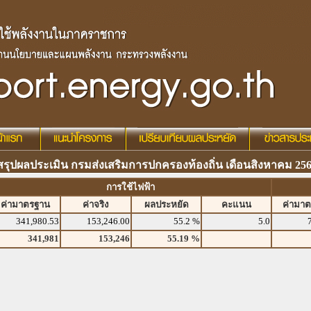
สรุปผลประเมิน กรมส่งเสริมการปกครองท้องถิ่น เดือนสิงหาคม 25
การใช้ไฟฟ้า
ค่ามาตรฐาน
ค่าจริง
ผลประหยัด
คะแนน
ค่ามา
341,980.53
153,246.00
55.2 %
5.0
341,981
153,246
55.19 %