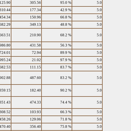
125.90
305.56
95.0 %
5.0
310.44
177.34
42.9 %
5.0
454.34
150.96
66.8 %
5.0
682.29
349.13
48.8 %
5.0
663.51
210.90
68.2 %
5.0
986.80
431.58
56.3 %
5.0
724.01
72.94
89.9 %
5.0
995.24
21.02
97.9 %
5.0
682.53
111.15
83.7 %
5.0
902.88
487.60
83.2 %
5.0
859.15
182.40
90.2 %
5.0
851.43
474.33
74.4 %
5.0
308.52
103.93
66.3 %
5.0
458.26
129.06
71.8 %
5.0
470.40
356.40
75.8 %
5.0