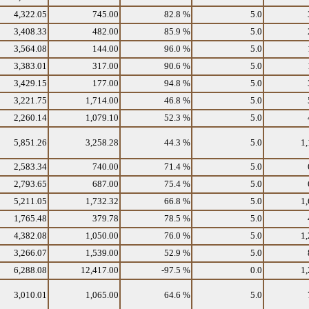
4,322.05
745.00
82.8 %
5.0
3,408.33
482.00
85.9 %
5.0
3,564.08
144.00
96.0 %
5.0
3,383.01
317.00
90.6 %
5.0
3,429.15
177.00
94.8 %
5.0
3,221.75
1,714.00
46.8 %
5.0
2,260.14
1,079.10
52.3 %
5.0
5,851.26
3,258.28
44.3 %
5.0
1,
2,583.34
740.00
71.4 %
5.0
2,793.65
687.00
75.4 %
5.0
5,211.05
1,732.32
66.8 %
5.0
1,
1,765.48
379.78
78.5 %
5.0
4,382.08
1,050.00
76.0 %
5.0
1,
3,266.07
1,539.00
52.9 %
5.0
6,288.08
12,417.00
-97.5 %
0.0
1,
3,010.01
1,065.00
64.6 %
5.0