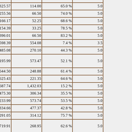
325.57
114.00
65.0 %
5.0
255.56
66.50
74.0 %
5.0
166.17
52.25
68.6 %
5.0
154.39
33.25
78.5 %
5.0
396.01
66.50
83.2 %
5.0
598.39
554.08
7.4 %
3.5
485.08
270.10
44.3 %
5.0
195.99
573.47
52.1 %
5.0
644.50
248.88
61.4 %
5.0
625.43
221.35
64.6 %
5.0
687.74
1,432.03
15.2 %
5.0
475.30
306.34
35.5 %
5.0
233.99
573.74
53.5 %
5.0
834.66
477.37
42.8 %
5.0
291.05
314.12
75.7 %
5.0
719.91
268.95
62.6 %
5.0