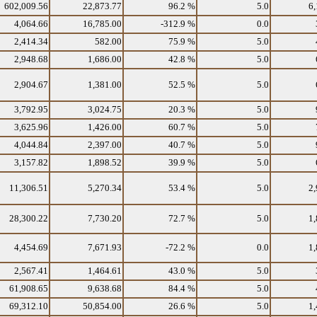
602,009.56
22,873.77
96.2 %
5.0
6,
4,064.66
16,785.00
-312.9 %
0.0
2,414.34
582.00
75.9 %
5.0
2,948.68
1,686.00
42.8 %
5.0
2,904.67
1,381.00
52.5 %
5.0
3,792.95
3,024.75
20.3 %
5.0
3,625.96
1,426.00
60.7 %
5.0
4,044.84
2,397.00
40.7 %
5.0
3,157.82
1,898.52
39.9 %
5.0
11,306.51
5,270.34
53.4 %
5.0
2,
28,300.22
7,730.20
72.7 %
5.0
1,
4,454.69
7,671.93
-72.2 %
0.0
1,
2,567.41
1,464.61
43.0 %
5.0
61,908.65
9,638.68
84.4 %
5.0
69,312.10
50,854.00
26.6 %
5.0
1,