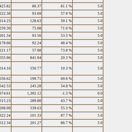
425.82
80.37
81.1 %
5.0
222.38
93.69
57.9 %
5.0
314.25
128.63
59.1 %
5.0
259.30
75.08
71.0 %
5.0
201.34
93.56
53.5 %
5.0
178.66
92.24
48.4 %
5.0
221.17
57.98
73.8 %
5.0
055.96
841.94
20.3 %
5.0
614.10
550.77
10.3 %
5.0
656.62
199.71
69.6 %
5.0
542.53
245.28
54.8 %
5.0
374.61
1,392.12
-1.3 %
0.0
515.23
289.88
43.7 %
5.0
208.09
539.63
55.3 %
5.0
822.24
101.33
87.7 %
5.0
512.34
201.27
86.7 %
5.0