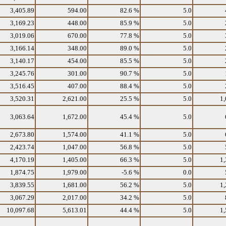
3,405.89
594.00
82.6 %
5.0
3,169.23
448.00
85.9 %
5.0
3,019.06
670.00
77.8 %
5.0
3,166.14
348.00
89.0 %
5.0
3,140.17
454.00
85.5 %
5.0
3,245.76
301.00
90.7 %
5.0
3,516.45
407.00
88.4 %
5.0
3,520.31
2,621.00
25.5 %
5.0
1,
3,063.64
1,672.00
45.4 %
5.0
2,673.80
1,574.00
41.1 %
5.0
2,423.74
1,047.00
56.8 %
5.0
4,170.19
1,405.00
66.3 %
5.0
1,
1,874.75
1,979.00
-5.6 %
0.0
3,839.55
1,681.00
56.2 %
5.0
1,
3,067.29
2,017.00
34.2 %
5.0
10,097.68
5,613.01
44.4 %
5.0
1,