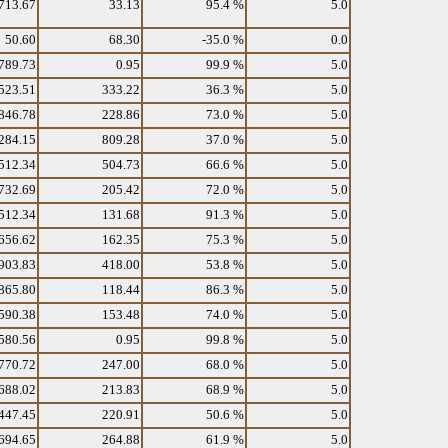
713.67
33.13
95.4 %
5.0
50.60
68.30
-35.0 %
0.0
789.73
0.95
99.9 %
5.0
523.51
333.22
36.3 %
5.0
846.78
228.86
73.0 %
5.0
284.15
809.28
37.0 %
5.0
512.34
504.73
66.6 %
5.0
732.69
205.42
72.0 %
5.0
512.34
131.68
91.3 %
5.0
656.62
162.35
75.3 %
5.0
903.83
418.00
53.8 %
5.0
865.80
118.44
86.3 %
5.0
590.38
153.48
74.0 %
5.0
580.56
0.95
99.8 %
5.0
770.72
247.00
68.0 %
5.0
688.02
213.83
68.9 %
5.0
447.45
220.91
50.6 %
5.0
694.65
264.88
61.9 %
5.0