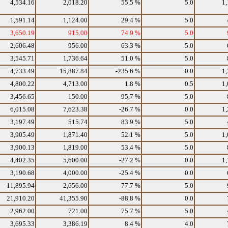
4,534.16
2,018.20
55.5 %
5.0
1,
1,591.14
1,124.00
29.4 %
5.0
3,650.19
915.00
74.9 %
5.0
2,606.48
956.00
63.3 %
5.0
3,545.71
1,736.64
51.0 %
5.0
4,733.49
15,887.84
-235.6 %
0.0
1,
4,800.22
4,713.00
1.8 %
0.5
1,
3,456.65
150.00
95.7 %
5.0
6,015.08
7,623.38
-26.7 %
0.0
1,
3,197.49
515.74
83.9 %
5.0
3,905.49
1,871.40
52.1 %
5.0
1,
3,900.13
1,819.00
53.4 %
5.0
4,402.35
5,600.00
-27.2 %
0.0
1,
3,190.68
4,000.00
-25.4 %
0.0
11,895.94
2,656.00
77.7 %
5.0
21,910.20
41,355.90
-88.8 %
0.0
2,962.00
721.00
75.7 %
5.0
3,695.33
3,386.19
8.4 %
4.0