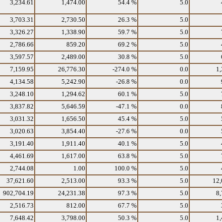
3,234.61
1,474.00
54.4 %
5.0
3,703.31
2,730.50
26.3 %
5.0
3,326.27
1,338.90
59.7 %
5.0
2,786.66
859.20
69.2 %
5.0
3,597.57
2,489.00
30.8 %
5.0
7,159.95
26,776.30
-274.0 %
0.0
1,
4,134.58
5,242.90
-26.8 %
0.0
3,248.10
1,294.62
60.1 %
5.0
3,837.82
5,646.59
-47.1 %
0.0
3,031.32
1,656.50
45.4 %
5.0
3,020.63
3,854.40
-27.6 %
0.0
3,191.40
1,911.40
40.1 %
5.0
4,461.69
1,617.00
63.8 %
5.0
2,744.08
1.00
100.0 %
5.0
37,621.60
2,513.00
93.3 %
5.0
12,
902,704.19
24,231.38
97.3 %
5.0
8,
2,516.73
812.00
67.7 %
5.0
7,648.42
3,798.00
50.3 %
5.0
1,