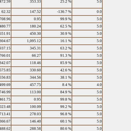
472.59
353.33
25.2 %
5.0
62.32
147.52
-136.7 %
0.0
708.96
0.95
99.9 %
5.0
480.77
180.24
62.5 %
5.0
651.91
450.30
30.9 %
5.0
304.67
1,095.12
16.1 %
5.0
937.15
345.31
63.2 %
5.0
766.01
66.27
91.3 %
5.0
842.07
118.46
85.9 %
5.0
575.85
330.60
42.6 %
5.0
556.83
344.56
38.1 %
5.0
499.69
457.75
8.4 %
4.0
746.99
113.00
84.9 %
5.0
461.75
0.95
99.8 %
5.0
023.48
100.09
99.2 %
5.0
713.41
278.03
96.8 %
5.0
366.67
146.40
60.1 %
5.0
488.62
288.58
80.6 %
5.0