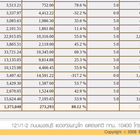
3,513.21
752.00
78.6 %
5.0
3,337.97
4,412.22
-32.2 %
0.0
3,085.63
1,986.30
35.6 %
5.0
2,101.51
1,861.86
11.4 %
5.0
22,915.05
10,316.00
55.0 %
5.0
2,
3,865.51
2,119.00
45.2 %
5.0
33,721.24
10,345.00
69.3 %
5.0
13,135.05
9,814.88
25.3 %
5.0
10,125.98
4,466.45
55.9 %
5.0
3,497.42
14,591.22
-317.2 %
0.0
1,
3,429.30
1,587.00
53.7 %
5.0
2,670.05
1,524.00
42.9 %
5.0
15,624.46
7,195.65
53.9 %
5.0
3,
1,375,048
273,293
80.12 %