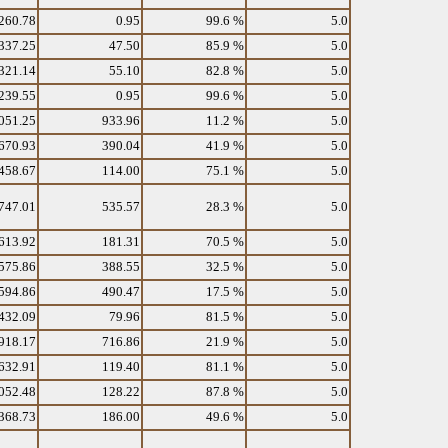
260.78
0.95
99.6 %
5.0
337.25
47.50
85.9 %
5.0
321.14
55.10
82.8 %
5.0
239.55
0.95
99.6 %
5.0
051.25
933.96
11.2 %
5.0
670.93
390.04
41.9 %
5.0
458.67
114.00
75.1 %
5.0
747.01
535.57
28.3 %
5.0
613.92
181.31
70.5 %
5.0
575.86
388.55
32.5 %
5.0
594.86
490.47
17.5 %
5.0
432.09
79.96
81.5 %
5.0
918.17
716.86
21.9 %
5.0
632.91
119.40
81.1 %
5.0
052.48
128.22
87.8 %
5.0
368.73
186.00
49.6 %
5.0