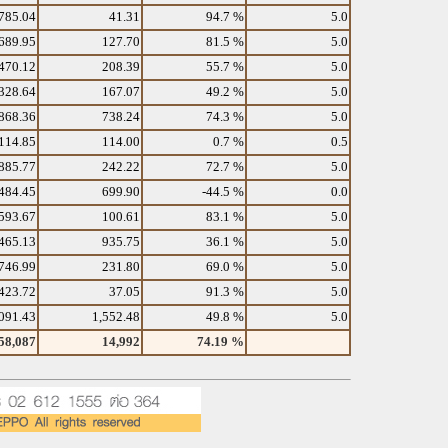
785.04
41.31
94.7 %
5.0
689.95
127.70
81.5 %
5.0
470.12
208.39
55.7 %
5.0
328.64
167.07
49.2 %
5.0
868.36
738.24
74.3 %
5.0
114.85
114.00
0.7 %
0.5
885.77
242.22
72.7 %
5.0
484.45
699.90
-44.5 %
0.0
593.67
100.61
83.1 %
5.0
465.13
935.75
36.1 %
5.0
746.99
231.80
69.0 %
5.0
423.72
37.05
91.3 %
5.0
091.43
1,552.48
49.8 %
5.0
58,087
14,992
74.19 %