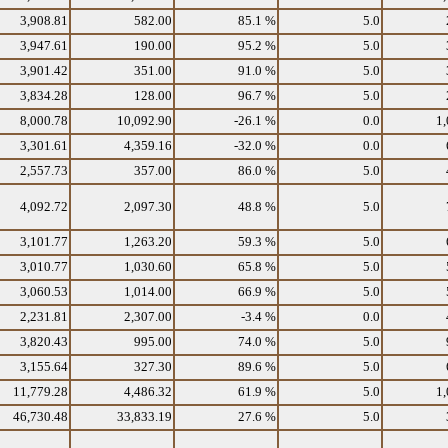
3,908.81
582.00
85.1 %
5.0
3,947.61
190.00
95.2 %
5.0
3,901.42
351.00
91.0 %
5.0
3,834.28
128.00
96.7 %
5.0
8,000.78
10,092.90
-26.1 %
0.0
1,
3,301.61
4,359.16
-32.0 %
0.0
2,557.73
357.00
86.0 %
5.0
4,092.72
2,097.30
48.8 %
5.0
3,101.77
1,263.20
59.3 %
5.0
3,010.77
1,030.60
65.8 %
5.0
3,060.53
1,014.00
66.9 %
5.0
2,231.81
2,307.00
-3.4 %
0.0
3,820.43
995.00
74.0 %
5.0
3,155.64
327.30
89.6 %
5.0
11,779.28
4,486.32
61.9 %
5.0
1,
46,730.48
33,833.19
27.6 %
5.0