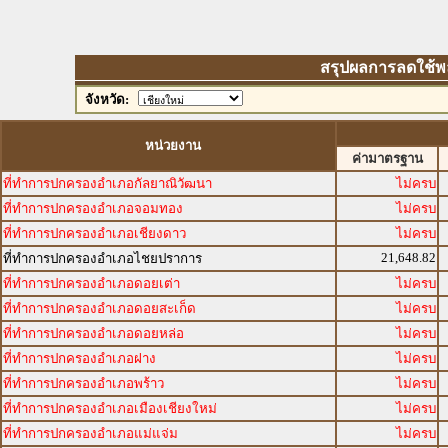
สรุปผลการลดใช้พลัง
จังหวัด:
หน่วยงาน
ค่ามาตรฐาน
ที่ทำการปกครองอำเภอกัลยาณิวัฒนา
ไม่ครบ
ที่ทำการปกครองอำเภอจอมทอง
ไม่ครบ
ที่ทำการปกครองอำเภอเชียงดาว
ไม่ครบ
21,648.82
ที่ทำการปกครองอำเภอไชยปราการ
ที่ทำการปกครองอำเภอดอยเต่า
ไม่ครบ
ที่ทำการปกครองอำเภอดอยสะเก็ด
ไม่ครบ
ที่ทำการปกครองอำเภอดอยหล่อ
ไม่ครบ
ที่ทำการปกครองอำเภอฝาง
ไม่ครบ
ที่ทำการปกครองอำเภอพร้าว
ไม่ครบ
ที่ทำการปกครองอำเภอเมืองเชียงใหม่
ไม่ครบ
ที่ทำการปกครองอำเภอแม่แจ่ม
ไม่ครบ