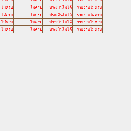
ไม่ครบ
ไม่ครบ
ประเมินไม่ได้
รายงานไม่ครบ
ไม่ครบ
ไม่ครบ
ประเมินไม่ได้
รายงานไม่ครบ
ไม่ครบ
ไม่ครบ
ประเมินไม่ได้
รายงานไม่ครบ
ไม่ครบ
ไม่ครบ
ประเมินไม่ได้
รายงานไม่ครบ
ไม่ครบ
ไม่ครบ
ประเมินไม่ได้
รายงานไม่ครบ