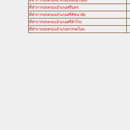
ที่ทำการปกครองอำเภอเมืองสุโขทัย
ที่ทำการปกครองอำเภอศรีนคร
ที่ทำการปกครองอำเภอศรีสัชนาลัย
ที่ทำการปกครองอำเภอศรีสำโรง
ที่ทำการปกครองอำเภอสวรรคโลก