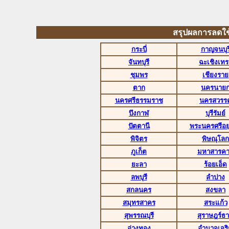
สรุปผลการลดใช้พ
กระบี่
กาญจนบุร
จันทบุรี
ฉะเชิงเทร
ชุมพร
เชียงราย
ตาก
นครนาย
นครศรีธรรมราช
นครสวรรค
บึงกาฬ
บุรีรัมย์
ปัตตานี
พระนครศรีอย
พิจิตร
พิษณุโลก
ภูเก็ต
มหาสารค
ยะลา
ร้อยเอ็ด
ลพบุรี
ลำปาง
สกลนคร
สงขลา
สมุทรสาคร
สระแก้ว
สุพรรณบุรี
สุราษฎร์ธา
อ่างทอง
อำนาจเจร