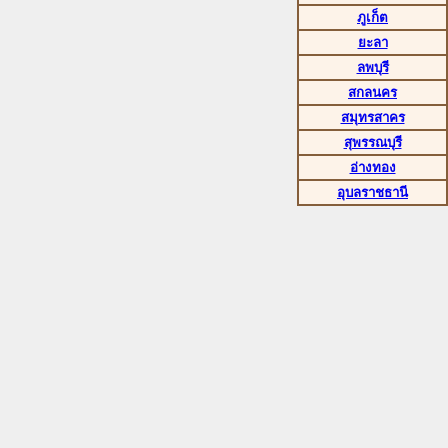
ภูเก็ต
ยะลา
ลพบุรี
สกลนคร
สมุทรสาคร
สุพรรณบุรี
อ่างทอง
อุบลราชธานี