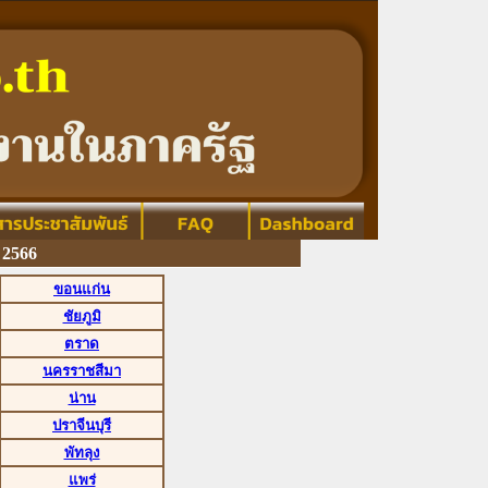
2566
ขอนแก่น
ชัยภูมิ
ตราด
นครราชสีมา
น่าน
ปราจีนบุรี
พัทลุง
แพร่