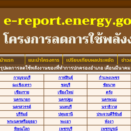
ปผลการลดใช้พลังงานของที่ทำการปกครองอำเภอ เดือนมีนาคม 
กาญจนบุรี
กาฬสินธุ์
กำแพงเพชร
ฉะเชิงเทรา
ชลบุรี
ชัยนาท
เชียงราย
เชียงใหม่
ตรัง
นครนายก
นครปฐม
นครพนม
นครสวรรค์
นนทบุรี
นราธิวาส
บุรีรัมย์
ปทุมธานี
ประจวบคีรีขันธ์
พระนครศรีอยุธยา
พะเยา
พังงา
พิษณุโลก
เพชรบุรี
เพชรบูรณ์