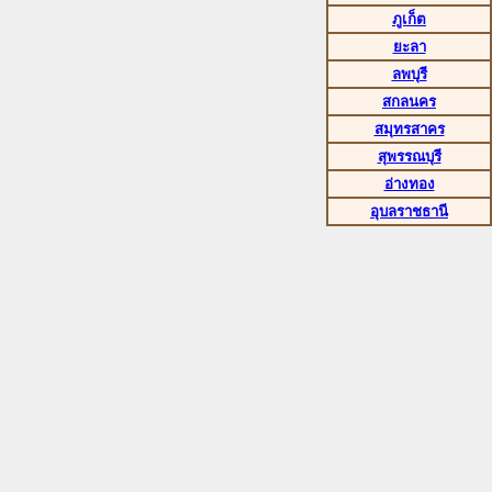
ภูเก็ต
ยะลา
ลพบุรี
สกลนคร
สมุทรสาคร
สุพรรณบุรี
อ่างทอง
อุบลราชธานี