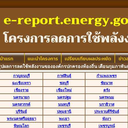
ลการลดใช้พลังงานขององค์กรปกครองท้องถิ่น เดือนกุมภาพันธ
กาญจนบุรี
กาฬสินธุ์
กำแพงเพชร
ฉะเชิงเทรา
ชลบุรี
ชัยนาท
เชียงราย
เชียงใหม่
ตรัง
นครนายก
นครปฐม
นครพนม
นครสวรรค์
นนทบุรี
นราธิวาส
บุรีรัมย์
ปทุมธานี
ประจวบคีรีขันธ์
พระนครศรีอยุธยา
พะเยา
พังงา
พิษณุโลก
เพชรบุรี
เพชรบูรณ์