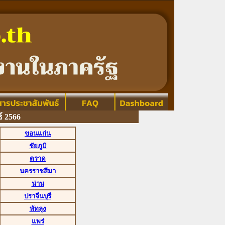
์ 2566
ขอนแก่น
ชัยภูมิ
ตราด
นครราชสีมา
น่าน
ปราจีนบุรี
พัทลุง
แพร่