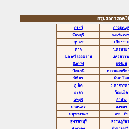
สรุปผลการลดใช้พล
กระบี่
กาญจนบุร
จันทบุรี
ฉะเชิงเทร
ชุมพร
เชียงราย
ตาก
นครนาย
นครศรีธรรมราช
นครสวรรค
บึงกาฬ
บุรีรัมย์
ปัตตานี
พระนครศรีอย
พิจิตร
พิษณุโลก
ภูเก็ต
มหาสารค
ยะลา
ร้อยเอ็ด
ลพบุรี
ลำปาง
สกลนคร
สงขลา
สมุทรสาคร
สระแก้ว
สุพรรณบุรี
สุราษฎร์ธา
อ่างทอง
อำนาจเจร