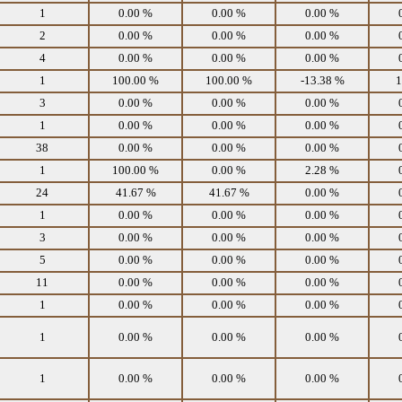
1
0.00 %
0.00 %
0.00 %
2
0.00 %
0.00 %
0.00 %
4
0.00 %
0.00 %
0.00 %
1
100.00 %
100.00 %
-13.38 %
1
3
0.00 %
0.00 %
0.00 %
1
0.00 %
0.00 %
0.00 %
38
0.00 %
0.00 %
0.00 %
1
100.00 %
0.00 %
2.28 %
24
41.67 %
41.67 %
0.00 %
1
0.00 %
0.00 %
0.00 %
3
0.00 %
0.00 %
0.00 %
5
0.00 %
0.00 %
0.00 %
11
0.00 %
0.00 %
0.00 %
1
0.00 %
0.00 %
0.00 %
1
0.00 %
0.00 %
0.00 %
1
0.00 %
0.00 %
0.00 %