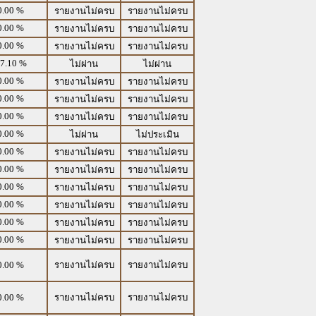
0.00 %
รายงานไม่ครบ
รายงานไม่ครบ
0.00 %
รายงานไม่ครบ
รายงานไม่ครบ
0.00 %
รายงานไม่ครบ
รายงานไม่ครบ
7.10 %
ไม่ผ่าน
ไม่ผ่าน
0.00 %
รายงานไม่ครบ
รายงานไม่ครบ
0.00 %
รายงานไม่ครบ
รายงานไม่ครบ
0.00 %
รายงานไม่ครบ
รายงานไม่ครบ
0.00 %
ไม่ผ่าน
ไม่ประเมิน
0.00 %
รายงานไม่ครบ
รายงานไม่ครบ
0.00 %
รายงานไม่ครบ
รายงานไม่ครบ
0.00 %
รายงานไม่ครบ
รายงานไม่ครบ
0.00 %
รายงานไม่ครบ
รายงานไม่ครบ
0.00 %
รายงานไม่ครบ
รายงานไม่ครบ
0.00 %
รายงานไม่ครบ
รายงานไม่ครบ
0.00 %
รายงานไม่ครบ
รายงานไม่ครบ
0.00 %
รายงานไม่ครบ
รายงานไม่ครบ