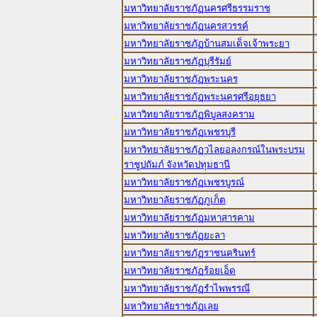
มหาวิทยาลัยราชภัฏนครศรีธรรมราช
มหาวิทยาลัยราชภัฏนครสวรรค์
มหาวิทยาลัยราชภัฏบ้านสมเด็จเจ้าพระยา
มหาวิทยาลัยราชภัฏบุรีรัมย์
มหาวิทยาลัยราชภัฏพระนคร
มหาวิทยาลัยราชภัฏพระนครศรีอยุธยา
มหาวิทยาลัยราชภัฏพิบูลสงคราม
มหาวิทยาลัยราชภัฏเพชรบุรี
มหาวิทยาลัยราชภัฏวไลยอลงกรณ์ในพระบรม
ราชูปถัมภ์ จังหวัดปทุมธานี
มหาวิทยาลัยราชภัฏเพชรบูรณ์
มหาวิทยาลัยราชภัฏภูเก็ต
มหาวิทยาลัยราชภัฏมหาสารคาม
มหาวิทยาลัยราชภัฏยะลา
มหาวิทยาลัยราชภัฏราชนครินทร์
มหาวิทยาลัยราชภัฏร้อยเอ็ด
มหาวิทยาลัยราชภัฏรำไพพรรณี
มหาวิทยาลัยราชภัฏเลย