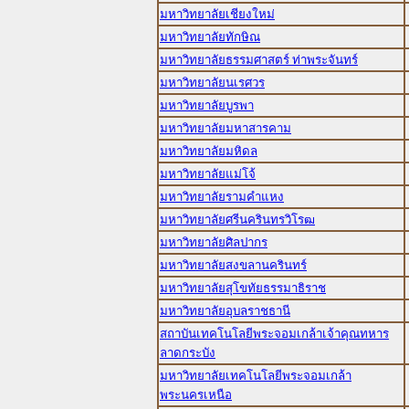
มหาวิทยาลัยเชียงใหม่
มหาวิทยาลัยทักษิณ
มหาวิทยาลัยธรรมศาสตร์ ท่าพระจันทร์
มหาวิทยาลัยนเรศวร
มหาวิทยาลัยบูรพา
มหาวิทยาลัยมหาสารคาม
มหาวิทยาลัยมหิดล
มหาวิทยาลัยแม่โจ้
มหาวิทยาลัยรามคำแหง
มหาวิทยาลัยศรีนครินทรวิโรฒ
มหาวิทยาลัยศิลปากร
มหาวิทยาลัยสงขลานครินทร์
มหาวิทยาลัยสุโขทัยธรรมาธิราช
มหาวิทยาลัยอุบลราชธานี
สถาบันเทคโนโลยีพระจอมเกล้าเจ้าคุณทหาร
ลาดกระบัง
มหาวิทยาลัยเทคโนโลยีพระจอมเกล้า
พระนครเหนือ