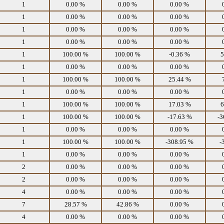
1
0.00 %
0.00 %
0.00 %
1
0.00 %
0.00 %
0.00 %
1
0.00 %
0.00 %
0.00 %
1
0.00 %
0.00 %
0.00 %
1
100.00 %
100.00 %
-0.36 %
5
1
0.00 %
0.00 %
0.00 %
1
100.00 %
100.00 %
25.44 %
1
0.00 %
0.00 %
0.00 %
1
100.00 %
100.00 %
17.03 %
6
1
100.00 %
100.00 %
-17.63 %
-3
1
0.00 %
0.00 %
0.00 %
1
100.00 %
100.00 %
-308.95 %
-
1
0.00 %
0.00 %
0.00 %
2
0.00 %
0.00 %
0.00 %
2
0.00 %
0.00 %
0.00 %
4
0.00 %
0.00 %
0.00 %
7
28.57 %
42.86 %
0.00 %
4
0.00 %
0.00 %
0.00 %