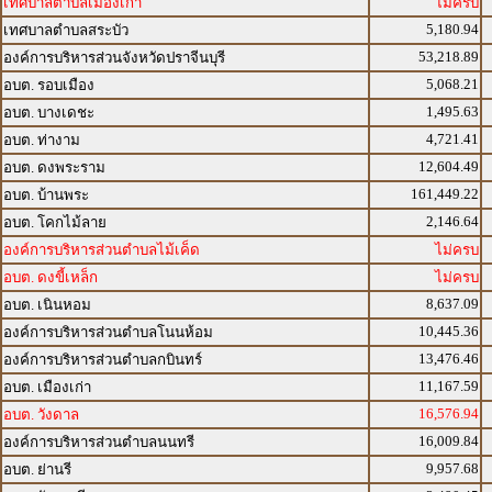
เทศบาลตำบลเมืองเก่า
ไม่ครบ
5,180.94
เทศบาลตำบลสระบัว
53,218.89
องค์การบริหารส่วนจังหวัดปราจีนบุรี
5,068.21
อบต. รอบเมือง
1,495.63
อบต. บางเดชะ
4,721.41
อบต. ท่างาม
12,604.49
อบต. ดงพระราม
161,449.22
อบต. บ้านพระ
2,146.64
อบต. โคกไม้ลาย
องค์การบริหารส่วนตำบลไม้เค็ด
ไม่ครบ
อบต. ดงขี้เหล็ก
ไม่ครบ
8,637.09
อบต. เนินหอม
10,445.36
องค์การบริหารส่วนตำบลโนนห้อม
13,476.46
องค์การบริหารส่วนตำบลกบินทร์
11,167.59
อบต. เมืองเก่า
16,576.94
อบต. วังดาล
16,009.84
องค์การบริหารส่วนตำบลนนทรี
9,957.68
อบต. ย่านรี