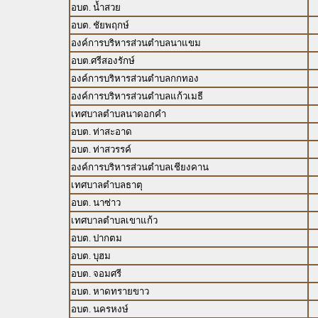
อบต. น้ำสวย
อบต. ชัยพฤกษ์
องค์การบริหารส่วนตำบลนาแขม
อบต.ศรีสองรักษ์
องค์การบริหารส่วนตำบลกกทอง
องค์การบริหารส่วนตำบลแก้วเมธี
เทศบาลตำบลนาดอกคำ
อบต. ท่าสะอาด
อบต. ท่าสวรรค์
องค์การบริหารส่วนตำบลเชียงคาน
เทศบาลตำบลธาตุ
อบต. นาซ่าว
เทศบาลตำบลเขาแก้ว
อบต. ปากตม
อบต. บุฮม
อบต. จอมศรี
อบต. หาดทรายขาว
อบต. นครหงษ์