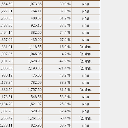
1,554.59
1,073.86
30.9 %
ผ่าน
1,227.81
764.11
37.8 %
ผ่าน
1,258.53
488.67
61.2 %
ผ่าน
1,487.86
925.10
37.8 %
ผ่าน
1,494.14
382.50
74.4 %
ผ่าน
1,357.06
435.90
67.9 %
ผ่าน
1,331.01
1,118.55
16.0 %
ไม่ผ่าน
1,097.86
1,046.05
4.7 %
ไม่ผ่าน
1,101.20
1,628.98
-47.9 %
ไม่ผ่าน
1,806.85
2,193.36
-21.4 %
ไม่ผ่าน
930.19
475.00
48.9 %
ผ่าน
1,173.34
782.09
33.3 %
ผ่าน
1,336.50
1,757.50
-31.5 %
ไม่ผ่าน
1,173.51
548.56
53.3 %
ผ่าน
2,184.70
1,621.97
25.8 %
ผ่าน
1,387.28
520.95
62.4 %
ผ่าน
1,256.42
1,261.53
-0.4 %
ไม่ผ่าน
2,278.11
825.90
63.7 %
ผ่าน