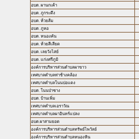
อบต. ผานกเค้า
อบต. ภูกระดึง
อบต. ห้วยส้ม
อบต. ภูหอ
อบต. หนองคัน
อบต. ห้วยสีเสียด
อบต. เลยวังไสย์
อบต. แก่งศรีภูมิ
องค์การบริหารส่วนตำบลผาขาว
เทศบาลตำบลท่าช้างคล้อง
เทศบาลตำบลโนนปอแดง
อบต. โนนป่าซาง
อบต. บ้านเพิ่ม
เทศบาลตำบลเอราวัณ
เทศบาลตำบลผาอินทร์แปลง
อบต.ผาสามยอด
องค์การบริหารส่วนตำบลทรัพย์ไพวัลย์
องค์การบริหารส่วนตำบลหนองหิน