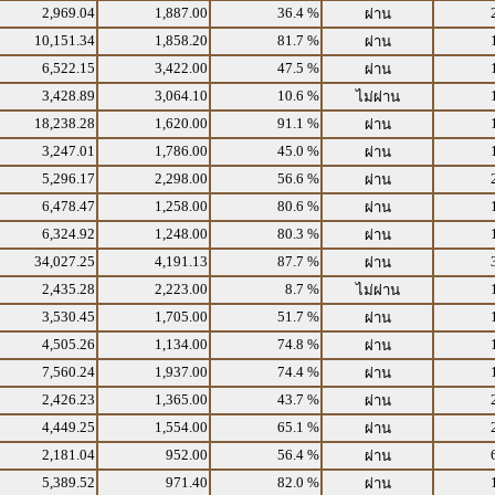
2,969.04
1,887.00
36.4 %
ผ่าน
10,151.34
1,858.20
81.7 %
ผ่าน
6,522.15
3,422.00
47.5 %
ผ่าน
3,428.89
3,064.10
10.6 %
ไม่ผ่าน
18,238.28
1,620.00
91.1 %
ผ่าน
3,247.01
1,786.00
45.0 %
ผ่าน
5,296.17
2,298.00
56.6 %
ผ่าน
6,478.47
1,258.00
80.6 %
ผ่าน
6,324.92
1,248.00
80.3 %
ผ่าน
34,027.25
4,191.13
87.7 %
ผ่าน
2,435.28
2,223.00
8.7 %
ไม่ผ่าน
3,530.45
1,705.00
51.7 %
ผ่าน
4,505.26
1,134.00
74.8 %
ผ่าน
7,560.24
1,937.00
74.4 %
ผ่าน
2,426.23
1,365.00
43.7 %
ผ่าน
4,449.25
1,554.00
65.1 %
ผ่าน
2,181.04
952.00
56.4 %
ผ่าน
5,389.52
971.40
82.0 %
ผ่าน