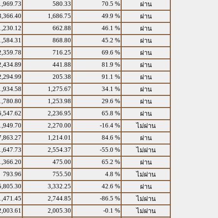
1,969.73
580.33
70.5 %
ผ่าน
3,366.40
1,686.75
49.9 %
ผ่าน
1,230.12
662.88
46.1 %
ผ่าน
1,584.31
868.80
45.2 %
ผ่าน
2,359.78
716.25
69.6 %
ผ่าน
2,434.89
441.88
81.9 %
ผ่าน
2,294.99
205.38
91.1 %
ผ่าน
1,934.58
1,275.67
34.1 %
ผ่าน
1,780.80
1,253.98
29.6 %
ผ่าน
6,547.62
2,236.95
65.8 %
ผ่าน
1,949.70
2,270.00
-16.4 %
ไม่ผ่าน
7,863.27
1,214.01
84.6 %
ผ่าน
1,647.73
2,554.37
-55.0 %
ไม่ผ่าน
1,366.20
475.00
65.2 %
ผ่าน
793.96
755.50
4.8 %
ไม่ผ่าน
5,805.30
3,332.25
42.6 %
ผ่าน
1,471.45
2,744.85
-86.5 %
ไม่ผ่าน
2,003.61
2,005.30
-0.1 %
ไม่ผ่าน