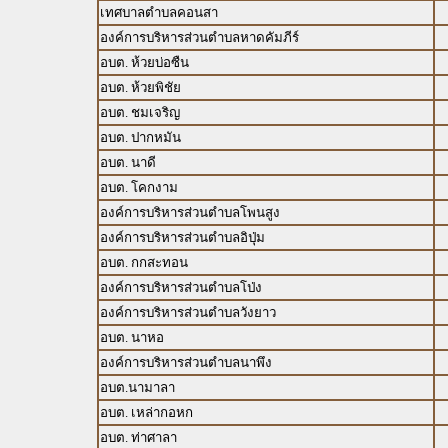
เทศบาลตำบลคอนสา
องค์การบริหารส่วนตำบลหาดคัมภีร์
อบต. ห้วยบ่อซืน
อบต. ห้วยพิชัย
อบต. ชมเจริญ
อบต. ปากหมัน
อบต. นาดี
อบต. โคกงาม
องค์การบริหารส่วนตำบลโพนสูง
องค์การบริหารส่วนตำบลอิปุ่ม
อบต. กกสะทอน
องค์การบริหารส่วนตำบลโป่ง
องค์การบริหารส่วนตำบลวังยาว
อบต. นาหอ
องค์การบริหารส่วนตำบลนาพึง
อบต.นามาลา
อบต. เหล่ากอหก
อบต. ท่าศาลา