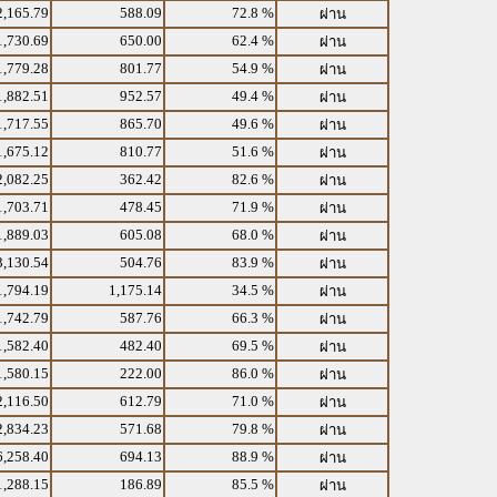
2,165.79
588.09
72.8 %
ผ่าน
1,730.69
650.00
62.4 %
ผ่าน
1,779.28
801.77
54.9 %
ผ่าน
1,882.51
952.57
49.4 %
ผ่าน
1,717.55
865.70
49.6 %
ผ่าน
1,675.12
810.77
51.6 %
ผ่าน
2,082.25
362.42
82.6 %
ผ่าน
1,703.71
478.45
71.9 %
ผ่าน
1,889.03
605.08
68.0 %
ผ่าน
3,130.54
504.76
83.9 %
ผ่าน
1,794.19
1,175.14
34.5 %
ผ่าน
1,742.79
587.76
66.3 %
ผ่าน
1,582.40
482.40
69.5 %
ผ่าน
1,580.15
222.00
86.0 %
ผ่าน
2,116.50
612.79
71.0 %
ผ่าน
2,834.23
571.68
79.8 %
ผ่าน
6,258.40
694.13
88.9 %
ผ่าน
1,288.15
186.89
85.5 %
ผ่าน