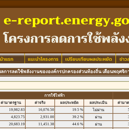
ารลดใช้พลังงานขององค์กรปกครองส่วนท้องถิ่น เดือนพฤศจิก
การใช้ไฟฟ้า
ค่ามาตรฐาน
ค่าจริง
ผลประหยัด
ผลประเมิน
ค่ามา
19,982.83
16,076.50
19.5 %
ไม่ผ่าน
4,823.75
2,931.00
39.2 %
ผ่าน
20,683.19
11,451.38
44.6 %
ผ่าน