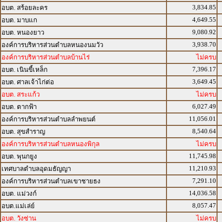
3,834.85
อบต. สร้อยละคร
4,649.55
อบต. มาบแก
9,080.92
อบต. หนองยาว
3,938.70
องค์การบริหารส่วนตำบลหนองนมวัว
องค์การบริหารส่วนตำบลบ้านไร่
ไม่ครบ
7,396.17
อบต. เนินขี้เหล็ก
3,649.45
อบต. ศาลเจ้าไก่ต่อ
อบต. สระแก้ว
ไม่ครบ
6,027.49
อบต. ตากฟ้า
11,056.01
องค์การบริหารส่วนตำบลลำพยนต์
8,540.64
อบต. สุขสำราญ
องค์การบริหารส่วนตำบลหนองพิกุล
ไม่ครบ
11,745.98
อบต. พุนกยูง
11,210.93
เทศบาลตำบลอุดมธัญญา
7,291.10
องค์การบริหารส่วนตำบลเขาชายธง
14,036.58
อบต. แม่วงก์
8,057.47
อบต.แม่เล่ย์
อบต. วังซ่าน
ไม่ครบ