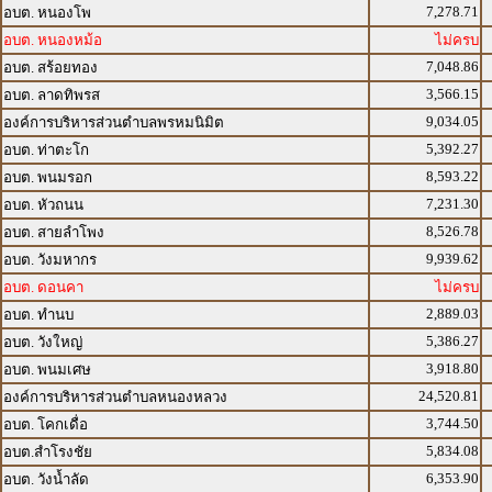
7,278.71
อบต. หนองโพ
อบต. หนองหม้อ
ไม่ครบ
7,048.86
อบต. สร้อยทอง
3,566.15
อบต. ลาดทิพรส
9,034.05
องค์การบริหารส่วนตำบลพรหมนิมิต
5,392.27
อบต. ท่าตะโก
8,593.22
อบต. พนมรอก
7,231.30
อบต. หัวถนน
8,526.78
อบต. สายลำโพง
9,939.62
อบต. วังมหากร
อบต. ดอนคา
ไม่ครบ
2,889.03
อบต. ทำนบ
5,386.27
อบต. วังใหญ่
3,918.80
อบต. พนมเศษ
24,520.81
องค์การบริหารส่วนตำบลหนองหลวง
3,744.50
อบต. โคกเดื่อ
5,834.08
อบต.สำโรงชัย
6,353.90
อบต. วังน้ำลัด