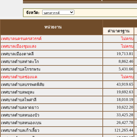
จังหวัด:
หน่วยงาน
ค่ามาตรฐาน
เทศบาลนครนครสวรรค์
ไม่ครบ
เทศบาลเมืองชุมแสง
ไม่ครบ
19,713.81
เทศบาลเมืองตาคลี
8,862.46
เทศบาลตำบลท่าตะโก
5,431.66
เทศบาลตำบลโกรกพระ
เทศบาลตำบลช่องแค
ไม่ครบ
43,919.65
เทศบาลตำบลบรรพตพิสัย
19,692.63
เทศบาลตำบลพยุหะ
18,010.19
เทศบาลตำบลไพศาลี
10,622.20
เทศบาลตำบลลาดยาว
33,425.28
เทศบาลตำบลหนองบัว
26,427.78
เทศบาลตำบลหนองเบน
121,265.44
เทศบาลตำบลเก้าเลี้ยว