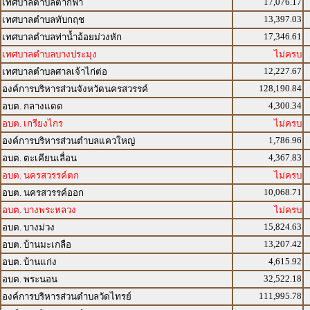
17,076.17
เทศบาลตำบลตากฟ้า
13,397.03
เทศบาลตำบลทับกฤช
17,346.61
เทศบาลตำบลท่าน้ำอ้อยม่วงหัก
เทศบาลตำบลบางประมุง
ไม่ครบ
12,227.67
เทศบาลตำบลศาลเจ้าไก่ต่อ
128,190.84
องค์การบริหารส่วนจังหวัดนครสวรรค์
4,300.34
อบต. กลางแดด
อบต. เกรียงไกร
ไม่ครบ
1,786.96
องค์การบริหารส่วนตำบลแควใหญ่
4,367.83
อบต. ตะเคียนเลื่อน
อบต. นครสวรรค์ตก
ไม่ครบ
10,068.71
อบต. นครสวรรค์ออก
อบต. บางพระหลวง
ไม่ครบ
15,824.63
อบต. บางม่วง
13,207.42
อบต. บ้านมะเกลือ
4,615.92
อบต. บ้านแก่ง
32,522.18
อบต. พระนอน
111,995.78
องค์การบริหารส่วนตำบลวัดไทรย์