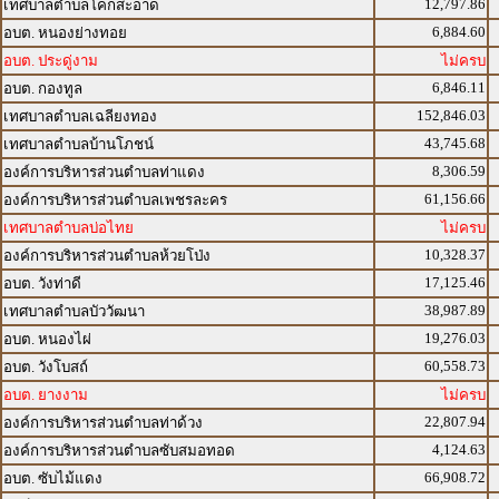
12,797.86
เทศบาลตำบลโคกสะอาด
6,884.60
อบต. หนองย่างทอย
อบต. ประดู่งาม
ไม่ครบ
6,846.11
อบต. กองทูล
152,846.03
เทศบาลตำบลเฉลียงทอง
43,745.68
เทศบาลตำบลบ้านโภชน์
8,306.59
องค์การบริหารส่วนตำบลท่าแดง
61,156.66
องค์การบริหารส่วนตำบลเพชรละคร
เทศบาลตำบลบ่อไทย
ไม่ครบ
10,328.37
องค์การบริหารส่วนตำบลห้วยโป่ง
17,125.46
อบต. วังท่าดี
38,987.89
เทศบาลตำบลบัววัฒนา
19,276.03
อบต. หนองไผ่
60,558.73
อบต. วังโบสถ์
อบต. ยางงาม
ไม่ครบ
22,807.94
องค์การบริหารส่วนตำบลท่าด้วง
4,124.63
องค์การบริหารส่วนตำบลซับสมอทอด
66,908.72
อบต. ซับไม้แดง