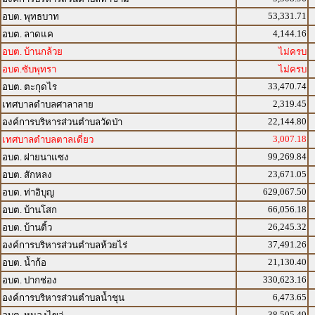
53,331.71
อบต. พุทธบาท
4,144.16
อบต. ลาดแค
อบต. บ้านกล้วย
ไม่ครบ
อบต.ซับพุทรา
ไม่ครบ
33,470.74
อบต. ตะกุดไร
2,319.45
เทศบาลตำบลศาลาลาย
22,144.80
องค์การบริหารส่วนตำบลวัดป่า
3,007.18
เทศบาลตำบลตาลเดี่ยว
99,269.84
อบต. ฝายนาแซง
23,671.05
อบต. สักหลง
629,067.50
อบต. ท่าอิบุญ
66,056.18
อบต. บ้านโสก
26,245.32
อบต. บ้านติ้ว
37,491.26
องค์การบริหารส่วนตำบลห้วยไร่
21,130.40
อบต. น้ำก้อ
330,623.16
อบต. ปากช่อง
6,473.65
องค์การบริหารส่วนตำบลน้ำชุน
38,505.49