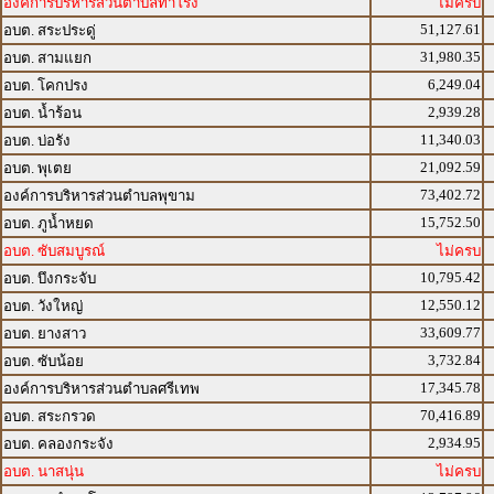
องค์การบริหารส่วนตำบลท่าโรง
ไม่ครบ
51,127.61
อบต. สระประดู่
31,980.35
อบต. สามแยก
6,249.04
อบต. โคกปรง
2,939.28
อบต. น้ำร้อน
11,340.03
อบต. บ่อรัง
21,092.59
อบต. พุเตย
73,402.72
องค์การบริหารส่วนตำบลพุขาม
15,752.50
อบต. ภูน้ำหยด
อบต. ซับสมบูรณ์
ไม่ครบ
10,795.42
อบต. บึงกระจับ
12,550.12
อบต. วังใหญ่
33,609.77
อบต. ยางสาว
3,732.84
อบต. ซับน้อย
17,345.78
องค์การบริหารส่วนตำบลศรีเทพ
70,416.89
อบต. สระกรวด
2,934.95
อบต. คลองกระจัง
อบต. นาสนุ่น
ไม่ครบ