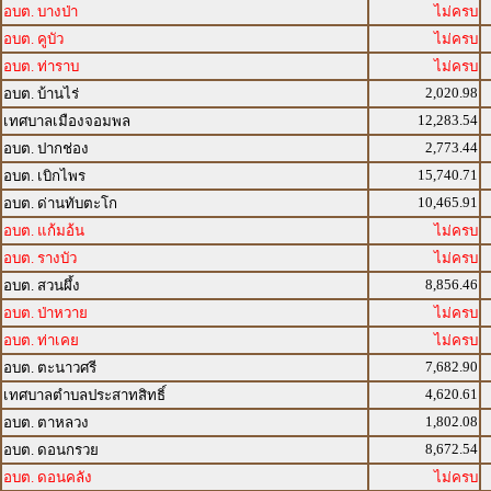
อบต. บางป่า
ไม่ครบ
อบต. คูบัว
ไม่ครบ
อบต. ท่าราบ
ไม่ครบ
2,020.98
อบต. บ้านไร่
12,283.54
เทศบาลเมืองจอมพล
2,773.44
อบต. ปากช่อง
15,740.71
อบต. เบิกไพร
10,465.91
อบต. ด่านทับตะโก
อบต. แก้มอ้น
ไม่ครบ
อบต. รางบัว
ไม่ครบ
8,856.46
อบต. สวนผึ้ง
อบต. ป่าหวาย
ไม่ครบ
อบต. ท่าเคย
ไม่ครบ
7,682.90
อบต. ตะนาวศรี
4,620.61
เทศบาลตำบลประสาทสิทธิ์
1,802.08
อบต. ตาหลวง
8,672.54
อบต. ดอนกรวย
อบต. ดอนคลัง
ไม่ครบ