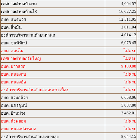
4,004.57
เทศบาลตำบลบัวงาม
16,027.25
เทศบาลตำบลบ้านไร่
12,511.05
อบต. แพงพวย
2,011.94
อบต. สี่หมื่น
4,014.12
องค์การบริหารส่วนตำบลท่านัด
6,975.45
อบต. ขุนพิทักษ์
อบต. ดอนไผ่
ไม่ครบ
เทศบาลตำบลกรับใหญ่
ไม่ครบ
9,180.88
อบต. ปากแรต
อบต. หนองกบ
ไม่ครบ
อบต. หนองอ้อ
ไม่ครบ
องค์การบริหารส่วนตำบลดอนกระเบื้อง
ไม่ครบ
6,658.06
อบต. สวนกล้วย
5,087.80
อบต. นครชุมน์
3,462.01
อบต. บ้านม่วง
อบต. คุ้งพยอม
ไม่ครบ
อบต. หนองปลาหมอ
ไม่ครบ
8,044.15
องค์การบริหารส่วนตำบลเขาขลุง