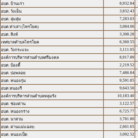
8,932.84
อบต. บ้านเก่า
3,832.43
อบต. วังเย็น
7,283.03
อบต. ลุ่มสุ่ม
3,084.06
อบต.ท่าเสา (ไทรโยค)
3,308.28
อบต. สิงห์
6,360.55
เทศบาลตำบลไทรโยค
3,111.05
อบต. วังกระแจะ
8,917.89
องค์การบริหารส่วนตำบลศรีมงคล
2,219.52
อบต. บ้องตี้
7,486.84
อบต. บ่อพลอย
9,591.85
อบต. หนองกุ่ม
9,643.50
อบต.หนองรี
10,183.40
องค์การบริหารส่วนตำบลหลุมรัง
3,122.57
อบต. ช่องด่าน
6,725.77
อบต. หนองกร่าง
3,781.80
อบต. นาสวน
2,661.65
อบต. ด่านแม่แฉลบ
3,092.52
อบต. หนองเป็ด