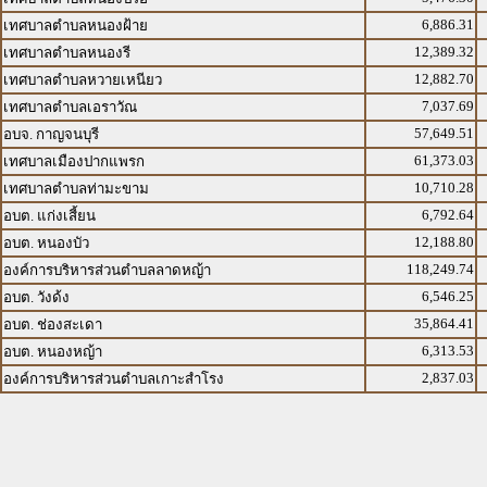
6,886.31
เทศบาลตำบลหนองฝ้าย
12,389.32
เทศบาลตำบลหนองรี
12,882.70
เทศบาลตำบลหวายเหนียว
7,037.69
เทศบาลตำบลเอราวัณ
57,649.51
อบจ. กาญจนบุรี
61,373.03
เทศบาลเมืองปากแพรก
10,710.28
เทศบาลตำบลท่ามะขาม
6,792.64
อบต. แก่งเสี้ยน
12,188.80
อบต. หนองบัว
118,249.74
องค์การบริหารส่วนตำบลลาดหญ้า
6,546.25
อบต. วังด้ง
35,864.41
อบต. ช่องสะเดา
6,313.53
อบต. หนองหญ้า
2,837.03
องค์การบริหารส่วนตำบลเกาะสำโรง