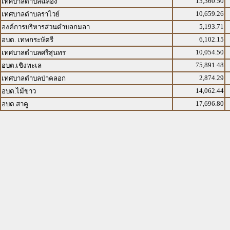
15,360.50
เทศบาลตำบลฉลอง
10,659.26
เทศบาลตำบลราไวย์
5,193.71
องค์การบริหารส่วนตำบลกมลา
6,102.15
อบต. เทพกระษัตรี
10,054.50
เทศบาลตำบลศรีสุนทร
75,891.48
อบต.เชิงทะเล
2,874.29
เทศบาลตำบลป่าคลอก
14,062.44
อบต.ไม้ขาว
17,696.80
อบต.สาคู