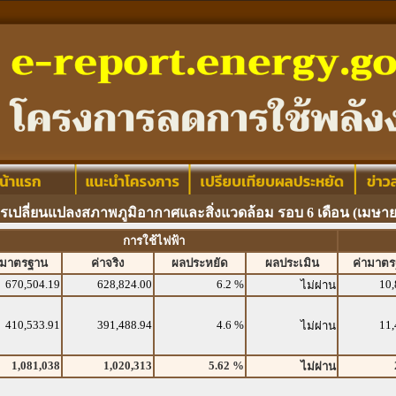
เปลี่ยนแปลงสภาพภูมิอากาศและสิ่งแวดล้อม รอบ 6 เดือน (เมษายน
การใช้ไฟฟ้า
ามาตรฐาน
ค่าจริง
ผลประหยัด
ผลประเมิน
ค่ามาต
670,504.19
628,824.00
6.2 %
10,
ไม่ผ่าน
410,533.91
391,488.94
4.6 %
11,
ไม่ผ่าน
1,081,038
1,020,313
5.62 %
ไม่ผ่าน