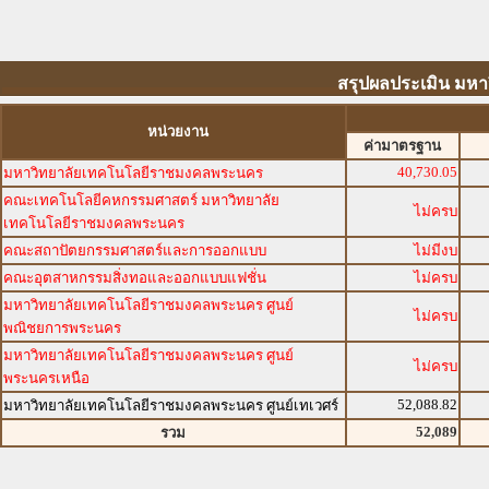
สรุปผลประเมิน มห
หน่วยงาน
ค่ามาตรฐาน
40,730.05
มหาวิทยาลัยเทคโนโลยีราชมงคลพระนคร
คณะเทคโนโลยีคหกรรมศาสตร์ มหาวิทยาลัย
ไม่ครบ
เทคโนโลยีราชมงคลพระนคร
คณะสถาปัตยกรรมศาสตร์และการออกแบบ
ไม่มีงบ
คณะอุตสาหกรรมสิ่งทอและออกแบบแฟชั่น
ไม่ครบ
มหาวิทยาลัยเทคโนโลยีราชมงคลพระนคร ศูนย์
ไม่ครบ
พณิชยการพระนคร
มหาวิทยาลัยเทคโนโลยีราชมงคลพระนคร ศูนย์
ไม่ครบ
พระนครเหนือ
52,088.82
มหาวิทยาลัยเทคโนโลยีราชมงคลพระนคร ศูนย์เทเวศร์
52,089
รวม