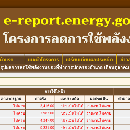
ปผลการลดใช้พลังงานของที่ทำการปกครองอำเภอ เดือนตุลาคม 
การใช้ไฟฟ้า
ค่ามาตรฐาน
ค่าจริง
ผลประหยัด
ผลประเมิน
ค่ามา
3,416.00
ไม่ครบ
ประเมินไม่ได้
รายงานไม่ครบ
2,983.00
ไม่ครบ
ประเมินไม่ได้
รายงานไม่ครบ
4,347.00
ไม่ครบ
ประเมินไม่ได้
รายงานไม่ครบ
9,231.00
ไม่ครบ
ประเมินไม่ได้
รายงานไม่ครบ