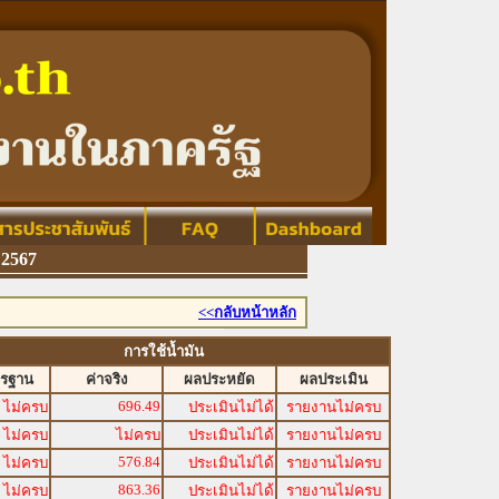
2567
<<กลับหน้าหลัก
การใช้น้ำมัน
ตรฐาน
ค่าจริง
ผลประหยัด
ผลประเมิน
696.49
ไม่ครบ
ประเมินไม่ได้
รายงานไม่ครบ
ไม่ครบ
ไม่ครบ
ประเมินไม่ได้
รายงานไม่ครบ
576.84
ไม่ครบ
ประเมินไม่ได้
รายงานไม่ครบ
863.36
ไม่ครบ
ประเมินไม่ได้
รายงานไม่ครบ