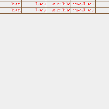
ไม่ครบ
ไม่ครบ
ประเมินไม่ได้
รายงานไม่ครบ
ไม่ครบ
ไม่ครบ
ประเมินไม่ได้
รายงานไม่ครบ