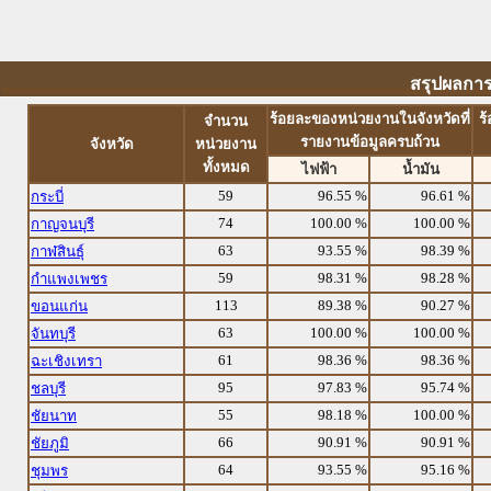
สรุปผลการป
ร้อยละของหน่วยงานในจังหวัดที่
ร
จำนวน
รายงานข้อมูลครบถ้วน
จังหวัด
หน่วยงาน
ทั้งหมด
ไฟฟ้า
น้ำมัน
59
96.55 %
96.61 %
กระบี่
74
100.00 %
100.00 %
กาญจนบุรี
63
93.55 %
98.39 %
กาฬสินธุ์
59
98.31 %
98.28 %
กำแพงเพชร
113
89.38 %
90.27 %
ขอนแก่น
63
100.00 %
100.00 %
จันทบุรี
61
98.36 %
98.36 %
ฉะเชิงเทรา
95
97.83 %
95.74 %
ชลบุรี
55
98.18 %
100.00 %
ชัยนาท
66
90.91 %
90.91 %
ชัยภูมิ
64
93.55 %
95.16 %
ชุมพร