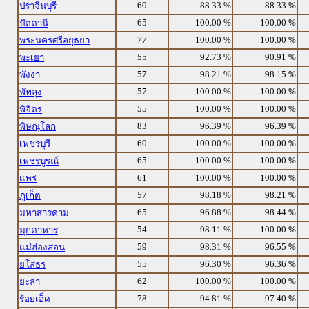
60
88.33 %
88.33 %
ปราจีนบุรี
65
100.00 %
100.00 %
ปัตตานี
77
100.00 %
100.00 %
พระนครศรีอยุธยา
55
92.73 %
90.91 %
พะเยา
57
98.21 %
98.15 %
พังงา
57
100.00 %
100.00 %
พัทลุง
55
100.00 %
100.00 %
พิจิตร
83
96.39 %
96.39 %
พิษณุโลก
60
100.00 %
100.00 %
เพชรบุรี
65
100.00 %
100.00 %
เพชรบูรณ์
61
100.00 %
100.00 %
แพร่
57
98.18 %
98.21 %
ภูเก็ต
65
96.88 %
98.44 %
มหาสารคาม
54
98.11 %
100.00 %
มุกดาหาร
59
98.31 %
96.55 %
แม่ฮ่องสอน
55
96.30 %
96.36 %
ยโสธร
62
100.00 %
100.00 %
ยะลา
78
94.81 %
97.40 %
ร้อยเอ็ด