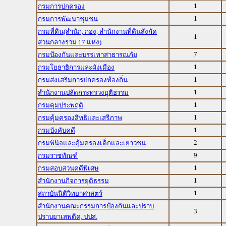
1
กรมการปกครอง
1
กรมการพัฒนาชุมชน
กรมที่ดิน(สำนัก, กอง, สำนักงานที่ดินสังกัด
1
ส่วนกลางรวม 17 แห่ง)
7
กรมป้องกันและบรรเทาสาธารณภัย
1
กรมโยธาธิการและผังเมือง
1
กรมส่งเสริมการปกครองท้องถิ่น
1
สำนักงานปลัดกระทรวงยุติธรรม
1
กรมคุมประพฤติ
1
กรมคุ้มครองสิทธิและเสรีภาพ
1
กรมบังคับคดี
2
กรมพินิจและคุ้มครองเด็กและเยาวชน
9
กรมราชทัณฑ์
1
กรมสอบสวนคดีพิเศษ
1
สำนักงานกิจการยุติธรรม
1
สถาบันนิติวิทยาศาสตร์
สำนักงานคณะกรรมการป้องกันและปราบ
3
ปราบยาเสพติด, ปปส.