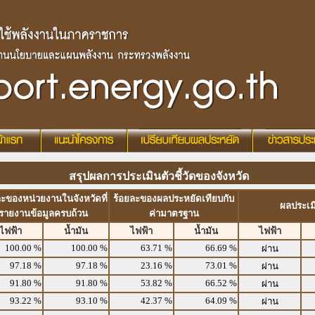
สรุปผลการประเมินตัวชี้วัดของจังหวัด
ละของหน่วยงานในจังหวัดที่
ร้อยละของผลประหยัดเทียบกับ
ผลประเม
รายงานข้อมูลครบถ้วน
ค่ามาตรฐาน
ไฟฟ้า
น้ำมัน
ไฟฟ้า
น้ำมัน
ไฟฟ้า
100.00 %
100.00 %
63.71 %
66.69 %
ผ่าน
97.18 %
97.18 %
23.16 %
73.01 %
ผ่าน
91.80 %
91.80 %
53.82 %
66.52 %
ผ่าน
93.22 %
93.10 %
42.37 %
64.09 %
ผ่าน