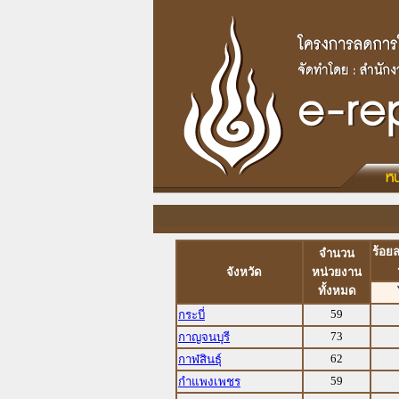
ร้อย
จำนวน
จังหวัด
หน่วยงาน
ทั้งหมด
59
กระบี่
73
กาญจนบุรี
62
กาฬสินธุ์
59
กำแพงเพชร