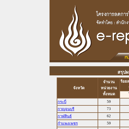
สรุปผ
ร้อย
จำนวน
จังหวัด
หน่วยงาน
ทั้งหมด
59
กระบี่
73
กาญจนบุรี
62
กาฬสินธุ์
59
กำแพงเพชร