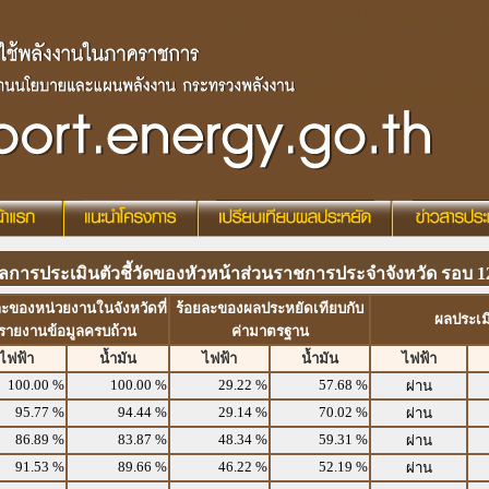
ลการประเมินตัวชี้วัดของหัวหน้าส่วนราชการประจำจังหวัด รอบ 12
ละของหน่วยงานในจังหวัดที่
ร้อยละของผลประหยัดเทียบกับ
ผลประเม
รายงานข้อมูลครบถ้วน
ค่ามาตรฐาน
ไฟฟ้า
น้ำมัน
ไฟฟ้า
น้ำมัน
ไฟฟ้า
100.00 %
100.00 %
29.22 %
57.68 %
ผ่าน
95.77 %
94.44 %
29.14 %
70.02 %
ผ่าน
86.89 %
83.87 %
48.34 %
59.31 %
ผ่าน
91.53 %
89.66 %
46.22 %
52.19 %
ผ่าน