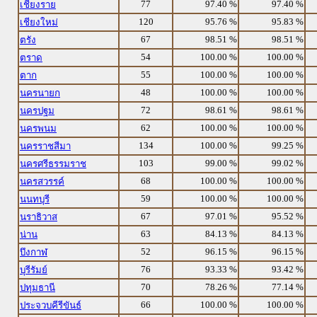
77
97.40 %
97.40 %
เชียงราย
120
95.76 %
95.83 %
เชียงใหม่
67
98.51 %
98.51 %
ตรัง
54
100.00 %
100.00 %
ตราด
55
100.00 %
100.00 %
ตาก
48
100.00 %
100.00 %
นครนายก
72
98.61 %
98.61 %
นครปฐม
62
100.00 %
100.00 %
นครพนม
134
100.00 %
99.25 %
นครราชสีมา
103
99.00 %
99.02 %
นครศรีธรรมราช
68
100.00 %
100.00 %
นครสวรรค์
59
100.00 %
100.00 %
นนทบุรี
67
97.01 %
95.52 %
นราธิวาส
63
84.13 %
84.13 %
น่าน
52
96.15 %
96.15 %
บึงกาฬ
76
93.33 %
93.42 %
บุรีรัมย์
70
78.26 %
77.14 %
ปทุมธานี
66
100.00 %
100.00 %
ประจวบคีรีขันธ์