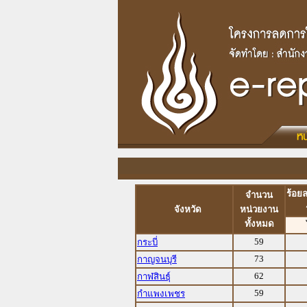
ร้อย
จำนวน
จังหวัด
หน่วยงาน
ทั้งหมด
59
กระบี่
73
กาญจนบุรี
62
กาฬสินธุ์
59
กำแพงเพชร