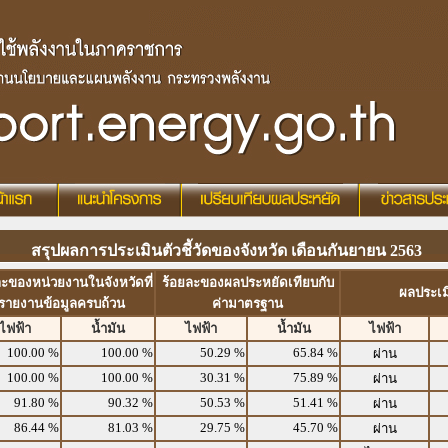
สรุปผลการประเมินตัวชี้วัดของจังหวัด เดือนกันยายน 2563
ละของหน่วยงานในจังหวัดที่
ร้อยละของผลประหยัดเทียบกับ
ผลประเม
รายงานข้อมูลครบถ้วน
ค่ามาตรฐาน
ไฟฟ้า
น้ำมัน
ไฟฟ้า
น้ำมัน
ไฟฟ้า
100.00 %
100.00 %
50.29 %
65.84 %
ผ่าน
100.00 %
100.00 %
30.31 %
75.89 %
ผ่าน
91.80 %
90.32 %
50.53 %
51.41 %
ผ่าน
86.44 %
81.03 %
29.75 %
45.70 %
ผ่าน