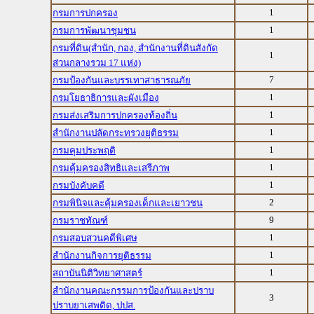
1
กรมการปกครอง
1
กรมการพัฒนาชุมชน
กรมที่ดิน(สำนัก, กอง, สำนักงานที่ดินสังกัด
1
ส่วนกลางรวม 17 แห่ง)
7
กรมป้องกันและบรรเทาสาธารณภัย
1
กรมโยธาธิการและผังเมือง
1
กรมส่งเสริมการปกครองท้องถิ่น
1
สำนักงานปลัดกระทรวงยุติธรรม
1
กรมคุมประพฤติ
1
กรมคุ้มครองสิทธิและเสรีภาพ
1
กรมบังคับคดี
2
กรมพินิจและคุ้มครองเด็กและเยาวชน
9
กรมราชทัณฑ์
1
กรมสอบสวนคดีพิเศษ
1
สำนักงานกิจการยุติธรรม
1
สถาบันนิติวิทยาศาสตร์
สำนักงานคณะกรรมการป้องกันและปราบ
3
ปราบยาเสพติด, ปปส.